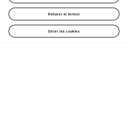
Ce début d'année est incontestablement placé
Refuser et fermer
sous le signe de la nouveauté, de l'innovation
et de la modernité chez Škoda!
Gérer les cookies
Ce début d'année est incontestablement placé sous
le signe de la nouveauté, de l'innovation et de la
modernité chez
Škoda
! Nouvelle gamme, nouveaux
challenges et nouvelle égérie !
Skoda Tunisie
associe son image à celle de
Marwa
Agrebi
: Jeune, fraiche, ambitieuse et dans l'air du
temps, elle s'est construite ces dix dernières années
avec beaucoup de persévérance. Elle est
aujourd'hui une influenceuse tunisienne des plus