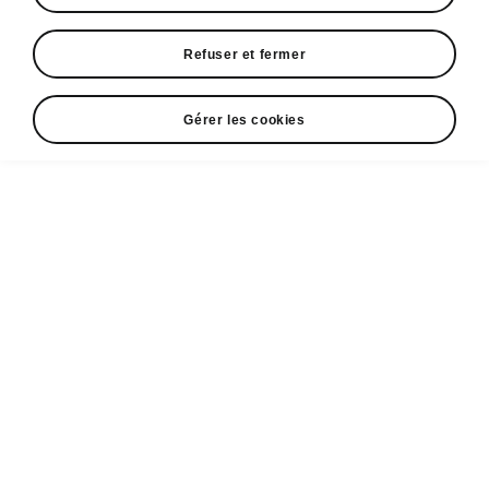
Refuser et fermer
Gérer les cookies
Scala
Unique jusque dans les moindres détails
Consommation
Consommation mixte WLTP
5.6
l/100km