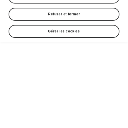
Refuser et fermer
Gérer les cookies
Confort de la Škoda Superb
Bienvenue à bord
Il n’a jamais été aussi facile d’entrer et de sortir
du véhicule grâce à l’accès confortable
intelligent (Smart Comfort Entry). Dès que vous
déverrouillez la Superb et que vous ouvrez la