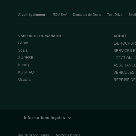
A voir également
RDV SAV
Demande de Devis
Test Drive
Škod
Voir tous les modèles
ACHAT
FABIA
E-BROCHUR
Scala
SERVICES E
SUPERB
LOCATION 
Kamiq
ASSURANC
KUSHAQ
VÉHICULES 
Octavia
REPRISE DE
informations légales
©2026 Škoda Tunisie
Mentions légales