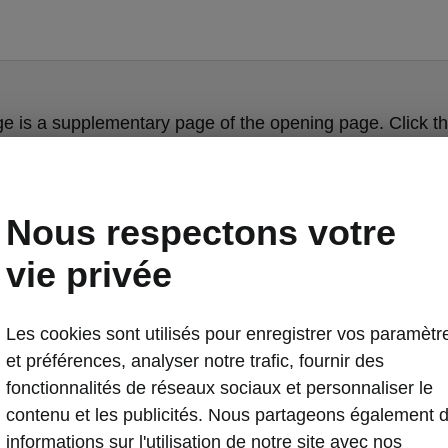
ge is a supplementary page of the opening page. Click th
to get back.
Get back to the opening page.
Nous respectons votre
vie privée
Les cookies sont utilisés pour enregistrer vos paramètr
et préférences, analyser notre trafic, fournir des
fonctionnalités de réseaux sociaux et personnaliser le
contenu et les publicités. Nous partageons également 
informations sur l'utilisation de notre site avec nos