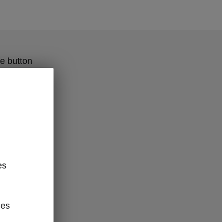
e button
es
des