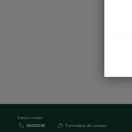
Ass
• Adaptiv
• Lane A
• Travel 
• Emerge
Espace contact
36036036
Formulaire de contact