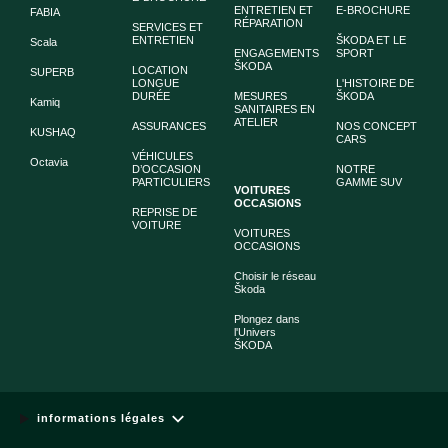
ENTRETIEN ET
E-BROCHURE
FABIA
RÉPARATION
SERVICES ET
ENTRETIEN
ŠKODA ET LE
Scala
ENGAGEMENTS
SPORT
ŠKODA
LOCATION
SUPERB
LONGUE
L'HISTOIRE DE
DURÉE
MESURES
ŠKODA
Kamiq
SANITAIRES EN
ATELIER
ASSURANCES
NOS CONCEPT
KUSHAQ
CARS
VÉHICULES
Octavia
D’OCCASION
NOTRE
PARTICULIERS
GAMME SUV
VOITURES
OCCASIONS
REPRISE DE
VOITURE
VOITURES
OCCASIONS
Choisir le réseau
Škoda
Plongez dans
l'Univers
ŠKODA
informations légales