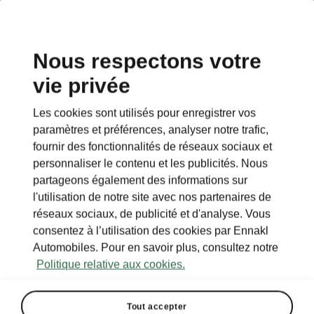
Nous respectons votre
vie privée
RETOUR AUX MODÈLES
Les cookies sont utilisés pour enregistrer vos
paramètres et préférences, analyser notre trafic,
Enyaq - Manuels
fournir des fonctionnalités de réseaux sociaux et
personnaliser le contenu et les publicités. Nous
partageons également des informations sur
Paramètres de recherche
l'utilisation de notre site avec nos partenaires de
réseaux sociaux, de publicité et d'analyse. Vous
Pour afficher la version correcte du
consentez à l’utilisation des cookies par Ennakl
manuel du propriétaire pour votre
Automobiles. Pour en savoir plus, consultez notre
véhicule, nous vous recommandons
Politique relative aux cookies.
d'utiliser la fonction de recherche via le
code VIN.
Tout accepter
Période de production