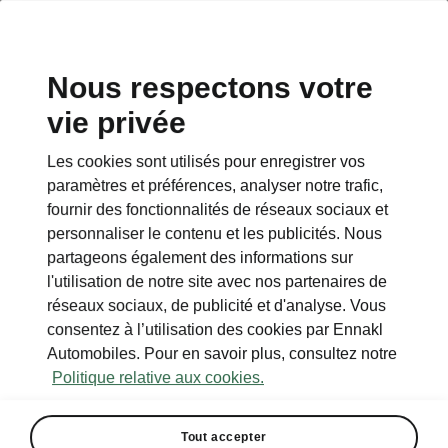
Nous respectons votre
vie privée
RETOUR AUX MODÈLES
Les cookies sont utilisés pour enregistrer vos
paramètres et préférences, analyser notre trafic,
Enyaq - Manuels
fournir des fonctionnalités de réseaux sociaux et
personnaliser le contenu et les publicités. Nous
partageons également des informations sur
Paramètres de recherche
l'utilisation de notre site avec nos partenaires de
réseaux sociaux, de publicité et d'analyse. Vous
To display the correct version of owner's
consentez à l’utilisation des cookies par Ennakl
manual for your vehicle, we recommend
Automobiles. Pour en savoir plus, consultez notre
to use search function via the VIN code.
Politique relative aux cookies.
Période de production
2026/5
Tout accepter